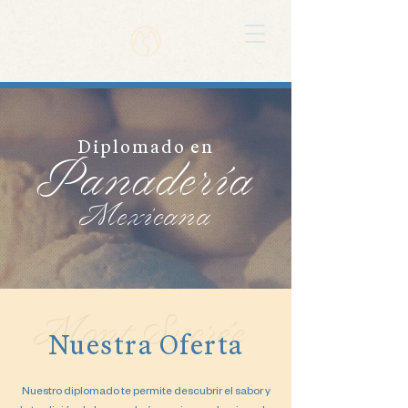
Diplomado en
Panadería
Mexicana
Mont Sucrée
Nuestra Oferta
Nuestro diplomado te permite descubrir el sabor y