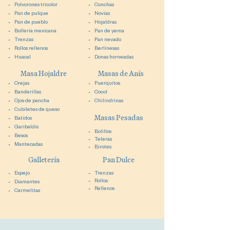
Polvorones tricolor
Conchas
Pan de pulque
Novias
Pan de pueblo
Hojaldras
Bollería mexicana
Pan de yema
Trenzas
Pan nevado
Rollos rellenos
Berlinesas
Huacal
Donas horneadas
Masa
Hojaldre
Masas de Anís
Orejas
Puerquitos
Banderillas
Cocol
Ojos de pancha
Chilindrinas
Cubiletes de queso
Masas Pesadas
Batidos
Garibaldis
Bolillos
Besos
Teleras
Mantecadas
Birotes​
Galletería
Pan Dulce
Espejo
Trenzas
Rollos
Diamantes
Rellenos
Carmelitas