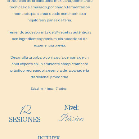
la tradición de la panadería mexicana, dominando
técnicas de amasado, ponchado, fermentado y
horneado para crear desde conchas hasta
hojaldres y panes de feria.
Teniendo acceso a más de 24 recetas auténticas
con ingredientes premium, sin necesidad de
experiencia previa.
Desarrolla tu trabajo con la guía cercana de un
chef experto en un ambiente completamente
práctico, recreando la esencia de la panadería
tradicional y moderna.
Edad mínima: 17 años
Nivel:
12
SESIONES
Básico
INCLUYE