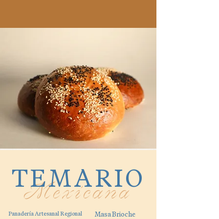
TEMARIO
Mexicana
Panadería Artesanal Regional
Masa Brioche